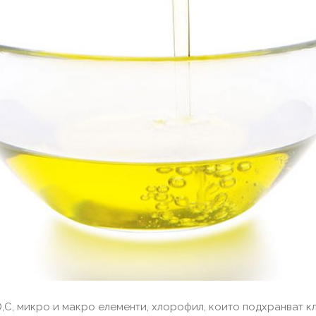
,D,C, микро и макро елементи, хлорофил, които подхранват 