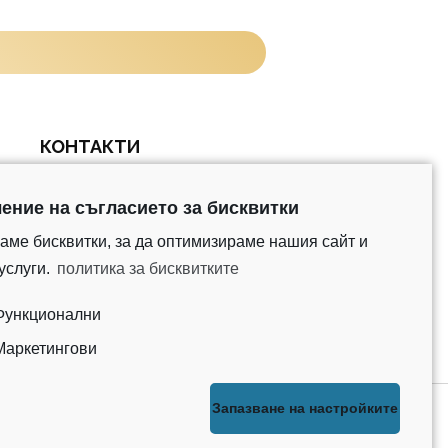
КОНТАКТИ
ение на съгласието за бисквитки
град София,
ул. Джеймс Баучер 95-97
аме бисквитки, за да оптимизираме нашия сайт и
0894441086
услуги.
политика за бисквитките
Функционални
Маркетингови
Запазване на настройките